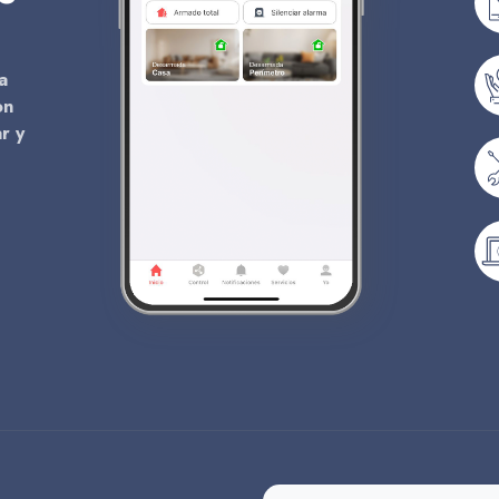
a
on
r y